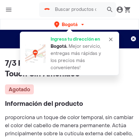
Bogotá
Regístrate
¿Nuevo en Rappi?
y disfruta de
Ingresa tu dirección en
envíos gratis por semanas
Aplican TyC
Bogotá
.
Mejor servicio,
entregas más rápidas y
los precios más
7/3 Rubio Medio Dorado Wella
convenientes!
Touch Sin Amoniaco
Agotado
Información del producto
proporciona un toque de color temporal, sin cambiar
el color del cabello de manera permanente. Actúa
principalmente sobre la cutícula externa del cabello,