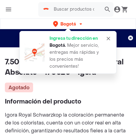
Bogotá
Regístrate
¿Nuevo en Rappi?
y disfruta de
Ingresa tu dirección en
envíos gratis por semanas
Aplican TyC
Bogotá
.
Mejor servicio,
entregas más rápidas y
los precios más
7.50 Rubio Medio Dorado Natural
convenientes!
Absolute - 170320 - Igora
Agotado
Información del producto
Igora Royal Schwarzkop la coloración permanente
de los coloristas, cuenta con un color real en alta
definición, garantizando resultados fieles a la carta