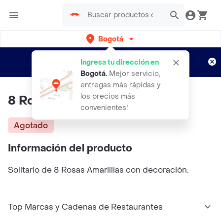
Bogotá
Regístrate
¿Nuevo en Rappi?
y disfruta de
Ingresa tu dirección en
envíos gratis por semanas
Aplican TyC
Bogotá
.
Mejor servicio,
entregas más rápidas y
los precios más
8 Rosas Amarillas En Solitario
convenientes!
Agotado
Información del producto
Solitario de 8 Rosas Amarilllas con decoración.
Top Marcas y Cadenas de Restaurantes