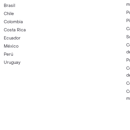
m
Brasil
P
Chile
P
Colombia
C
Costa Rica
S
Ecuador
C
México
d
Perú
P
Uruguay
C
d
C
C
m