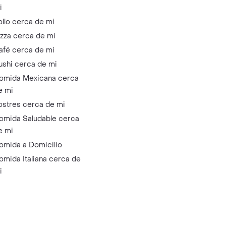
i
ollo cerca de mi
izza cerca de mi
afé cerca de mi
ushi cerca de mi
omida Mexicana cerca
e mi
ostres cerca de mi
omida Saludable cerca
e mi
omida a Domicilio
omida Italiana cerca de
i