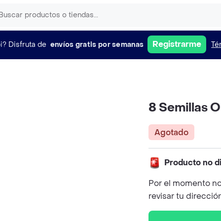
Registrarme
i?
Disfruta de
envíos gratis por semanas
Té
8 Semillas O
Agotado
Producto no d
Por el momento no
revisar tu direcció