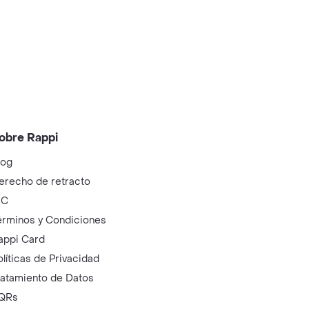
obre Rappi
log
erecho de retracto
IC
érminos y Condiciones
appi Card
olíticas de Privacidad
ratamiento de Datos
QRs