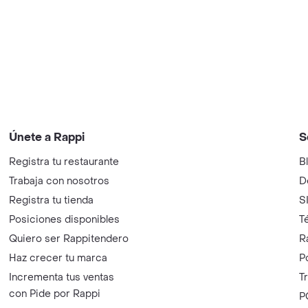
Únete a Rappi
S
Registra tu restaurante
B
Trabaja con nosotros
D
Registra tu tienda
S
Posiciones disponibles
T
Quiero ser Rappitendero
R
Haz crecer tu marca
P
Incrementa tus ventas
T
con Pide por Rappi
P