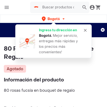
Bogotá
Regístrate
¿Nuevo en Rappi?
y disfruta de
Ingresa tu dirección en
envíos gratis por semanas
Aplican TyC
Bogotá
.
Mejor servicio,
entregas más rápidas y
los precios más
80 Rosas Fucsia En Bouquet De
convenientes!
Regalo
Agotado
Información del producto
80 rosas fucsia en bouquet de regalo