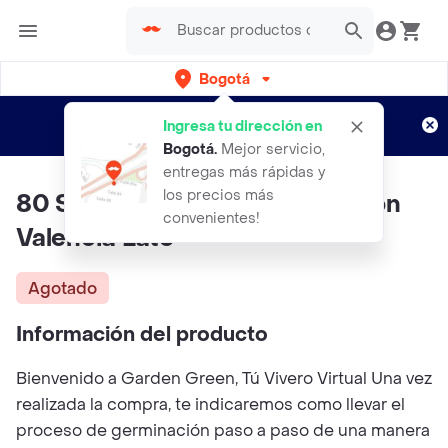
Bogotá
Regístrate
¿Nuevo en Rappi?
y disfruta de
Ingresa tu dirección en
envíos gratis por semanas
Aplican TyC
Bogotá
.
Mejor servicio,
entregas más rápidas y
los precios más
80 Semillas Orgánicas De Melón
convenientes!
Valencia Late
Agotado
Información del producto
Bienvenido a Garden Green, Tú Vivero Virtual Una vez
realizada la compra, te indicaremos como llevar el
proceso de germinación paso a paso de una manera