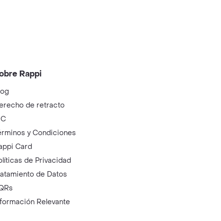
obre Rappi
log
erecho de retracto
IC
érminos y Condiciones
appi Card
olíticas de Privacidad
ratamiento de Datos
QRs
nformación Relevante