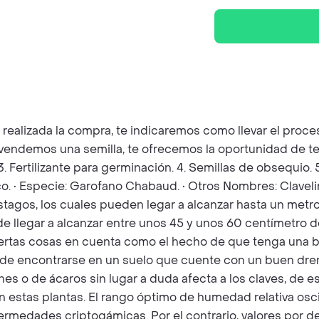
z realizada la compra, te indicaremos como llevar el pro
e vendemos una semilla, te ofrecemos la oportunidad de t
 3. Fertilizante para germinación. 4. Semillas de obsequio
o. • Especie: Garofano Chabaud. • Otros Nombres: Clavelin
gos, los cuales pueden legar a alcanzar hasta un metro de
de llegar a alcanzar entre unos 45 y unos 60 centímetro d
iertas cosas en cuenta como el hecho de que tenga una 
s de encontrarse en un suelo que cuente con un buen dre
nes o de ácaros sin lugar a duda afecta a los claves, de
n estas plantas. El rango óptimo de humedad relativa osc
ermedades criptogámicas. Por el contrario, valores por 