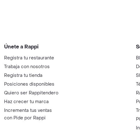
Únete a Rappi
S
Registra tu restaurante
B
Trabaja con nosotros
D
Registra tu tienda
S
Posiciones disponibles
T
Quiero ser Rappitendero
R
Haz crecer tu marca
P
Incrementa tus ventas
T
con Pide por Rappi
P
I