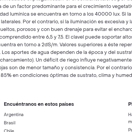
a de un factor predominante para el crecimiento vegetativo 
dad lumínica se encuentra en torno a los 40000 lux. Si la 
aterales. Por el contrario, si la iluminación es excesiva y
ueltos, porosos y con buen drenaje para evitar el enchar
 comprendido entre 6,5 y 7,5. El clavel puede soportar alt
uentra en torno a 2dS/m. Valores superiores a éste reperc
. Los aportes de agua dependen de la época y del sustrat
camiento). Un déficit de riego influye negativamente en 
hojas son de menor tamaño y consistencia. Por el contrari
ón: 85% en condiciones óptimas de sustrato, clima y hume
Encuéntranos en estos países
P
Argentina
H
m
Brasil
P
Chile