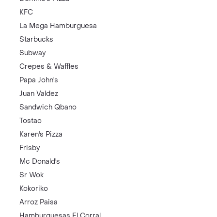
KFC
La Mega Hamburguesa
Starbucks
Subway
Crepes & Waffles
Papa John's
Juan Valdez
Sandwich Qbano
Tostao
Karen's Pizza
Frisby
Mc Donald's
Sr Wok
Kokoriko
Arroz Paisa
Hamburguesas El Corral