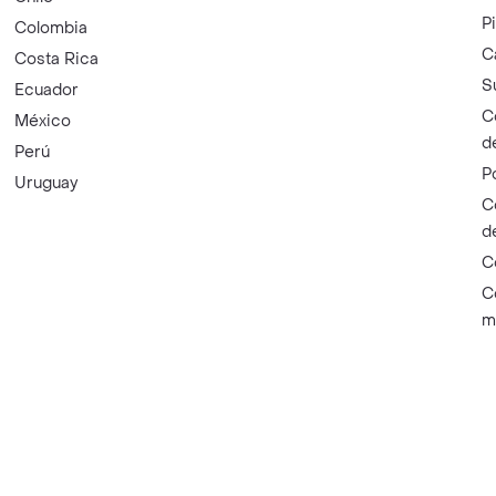
P
Colombia
C
Costa Rica
S
Ecuador
C
México
d
Perú
P
Uruguay
C
d
C
C
m