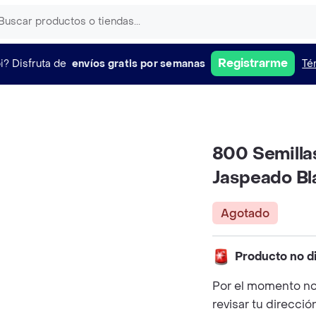
Registrarme
i?
Disfruta de
envíos gratis por semanas
Té
800 Semillas
Jaspeado Bl
Agotado
Producto no d
Por el momento no
revisar tu direcció