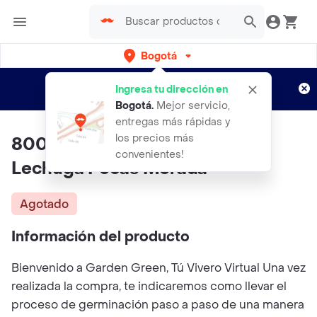
Bogotá
Regístrate
¿Nuevo en Rappi?
y disfruta de
Ingresa tu dirección en
envíos gratis por semanas
Aplican TyC
Bogotá
.
Mejor servicio,
entregas más rápidas y
los precios más
800 Semillas Orgánicas De
convenientes!
Lechuga Pecas Morada
Agotado
Información del producto
Bienvenido a Garden Green, Tú Vivero Virtual Una vez
realizada la compra, te indicaremos como llevar el
proceso de germinación paso a paso de una manera