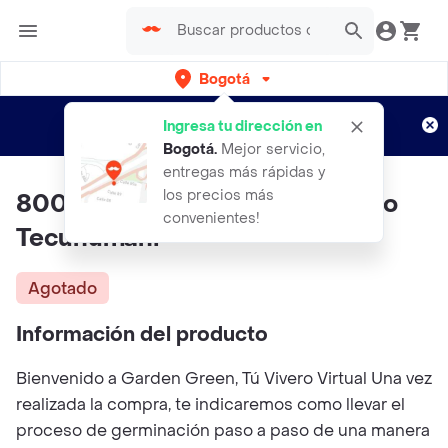
Bogotá
Regístrate
¿Nuevo en Rappi?
y disfruta de
Ingresa tu dirección en
envíos gratis por semanas
Aplican TyC
Bogotá
.
Mejor servicio,
entregas más rápidas y
los precios más
800 Semillas Orgánicas De Pino
convenientes!
Tecunumani
Agotado
Información del producto
Bienvenido a Garden Green, Tú Vivero Virtual Una vez
realizada la compra, te indicaremos como llevar el
proceso de germinación paso a paso de una manera