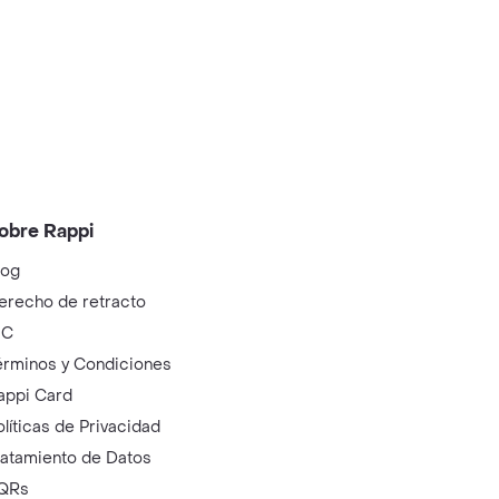
obre Rappi
log
erecho de retracto
IC
érminos y Condiciones
appi Card
olíticas de Privacidad
ratamiento de Datos
QRs