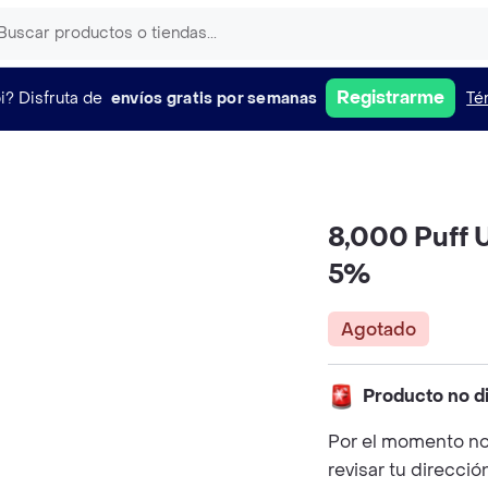
Registrarme
i?
Disfruta de
envíos gratis por semanas
Té
8,000 Puff 
5%
Agotado
Producto no d
Por el momento no
revisar tu direcció