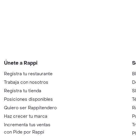
Únete a Rappi
S
Registra tu restaurante
B
Trabaja con nosotros
D
Registra tu tienda
S
Posiciones disponibles
T
Quiero ser Rappitendero
R
Haz crecer tu marca
P
Incrementa tus ventas
T
con Pide por Rappi
P