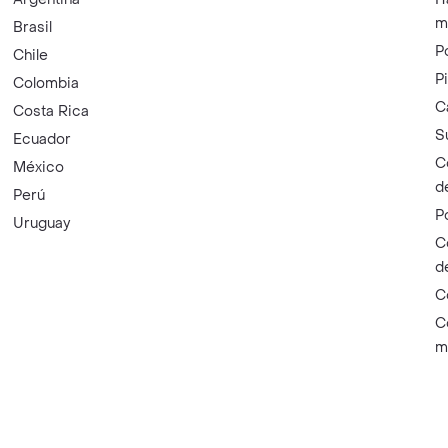
m
Brasil
P
Chile
P
Colombia
C
Costa Rica
S
Ecuador
C
México
d
Perú
P
Uruguay
C
d
C
C
m