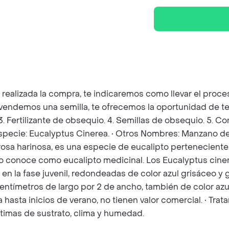
z realizada la compra, te indicaremos como llevar el pro
e vendemos una semilla, te ofrecemos la oportunidad de te
 3. Fertilizante de obsequio. 4. Semillas de obsequio. 5. 
Especie: Eucalyptus Cinerea. • Otros Nombres: Manzano de 
osa harinosa, es una especie de eucalipto perteneciente 
 lo conoce como eucalipto medicinal. Los Eucalyptus ci
n la fase juvenil, redondeadas de color azul grisáceo y 
ntímetros de largo por 2 de ancho, también de color azul
ta inicios de verano, no tienen valor comercial. • Tratam
timas de sustrato, clima y humedad.