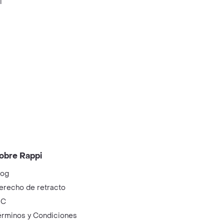
i
obre Rappi
log
erecho de retracto
IC
érminos y Condiciones