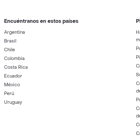
Encuéntranos en estos países
P
Argentina
H
m
Brasil
P
Chile
P
Colombia
C
Costa Rica
S
Ecuador
C
México
d
Perú
P
Uruguay
C
d
C
C