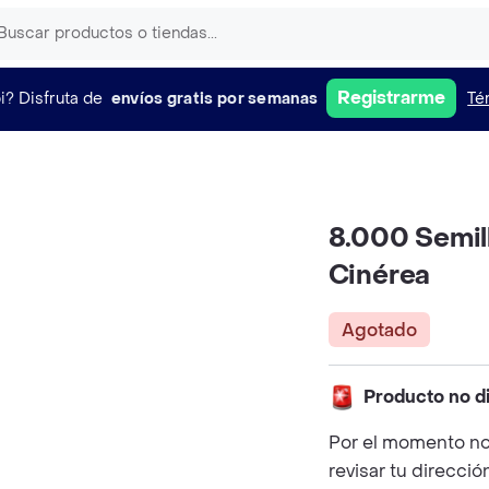
Registrarme
i?
Disfruta de
envíos gratis por semanas
Té
8.000 Semil
Cinérea
Agotado
Producto no d
Por el momento no
revisar tu direcció