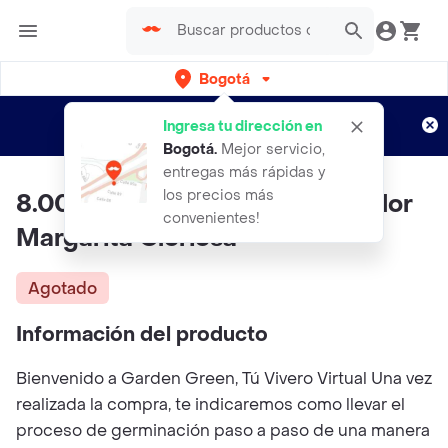
Bogotá
Regístrate
¿Nuevo en Rappi?
y disfruta de
Ingresa tu dirección en
envíos gratis por semanas
Aplican TyC
Bogotá
.
Mejor servicio,
entregas más rápidas y
los precios más
8.000 Semillas Orgánicas De Flor
convenientes!
Margarita Gloriosa
Agotado
Información del producto
Bienvenido a Garden Green, Tú Vivero Virtual Una vez
realizada la compra, te indicaremos como llevar el
proceso de germinación paso a paso de una manera