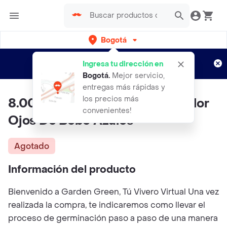
Bogotá
Regístrate
¿Nuevo en Rappi?
y disfruta de
Ingresa tu dirección en
envíos gratis por semanas
Aplican TyC
Bogotá
.
Mejor servicio,
entregas más rápidas y
los precios más
8.000 Semillas Orgánicas De Flor
convenientes!
Ojos De Bebé Azules
Agotado
Información del producto
Bienvenido a Garden Green, Tú Vivero Virtual Una vez
realizada la compra, te indicaremos como llevar el
proceso de germinación paso a paso de una manera