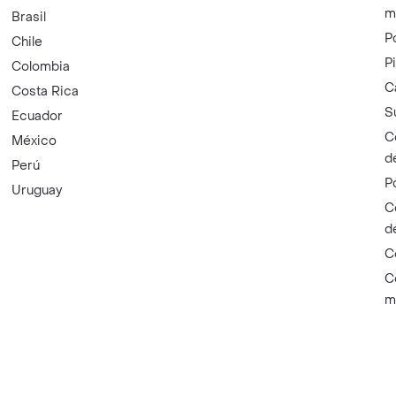
m
Brasil
P
Chile
P
Colombia
C
Costa Rica
S
Ecuador
C
México
d
Perú
P
Uruguay
C
d
C
C
m