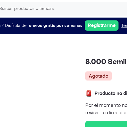
Registrarme
i?
Disfruta de
envíos gratis por semanas
Té
8.000 Semill
Agotado
Producto no d
Por el momento no
revisar tu direcció