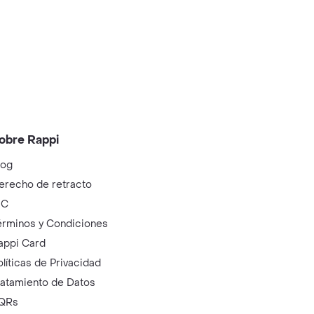
obre Rappi
log
erecho de retracto
IC
érminos y Condiciones
appi Card
olíticas de Privacidad
ratamiento de Datos
QRs