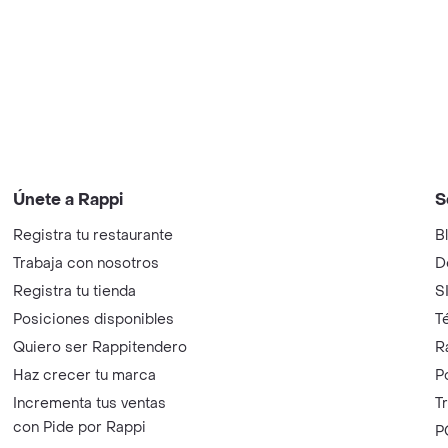
Únete a Rappi
S
Registra tu restaurante
B
Trabaja con nosotros
D
Registra tu tienda
S
Posiciones disponibles
T
Quiero ser Rappitendero
R
Haz crecer tu marca
P
Incrementa tus ventas
T
con Pide por Rappi
P