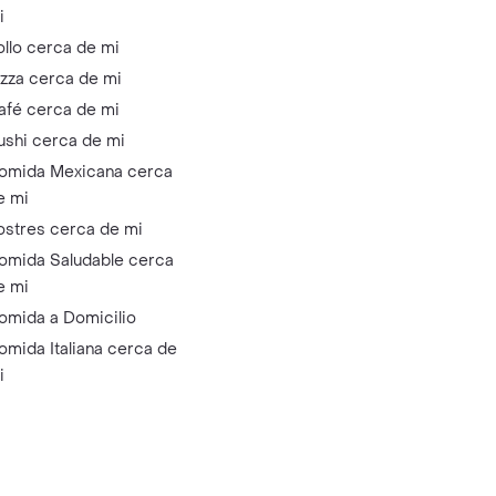
i
ollo cerca de mi
izza cerca de mi
afé cerca de mi
ushi cerca de mi
omida Mexicana cerca
e mi
ostres cerca de mi
omida Saludable cerca
e mi
omida a Domicilio
omida Italiana cerca de
i