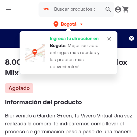
Bogotá
Regístrate
¿Nuevo en Rappi?
y disfruta de
Ingresa tu dirección en
envíos gratis por semanas
Aplican TyC
Bogotá
.
Mejor servicio,
entregas más rápidas y
los precios más
8.000 Semillas Orgánicas De Flox
convenientes!
Mix
Agotado
Información del producto
Bienvenido a Garden Green, Tú Vivero Virtual Una vez
realizada la compra, te indicaremos como llevar el
proceso de germinación paso a paso de una manera