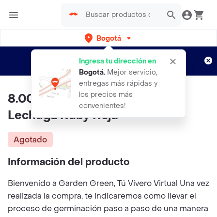
Bogotá
Regístrate
¿Nuevo en Rappi?
y disfruta de
Ingresa tu dirección en
envíos gratis por semanas
Aplican TyC
Bogotá
.
Mejor servicio,
entregas más rápidas y
los precios más
8.000 Semillas Orgánicas De
convenientes!
Lechuga Ruby Roja
Agotado
Información del producto
Bienvenido a Garden Green, Tú Vivero Virtual Una vez
realizada la compra, te indicaremos como llevar el
proceso de germinación paso a paso de una manera