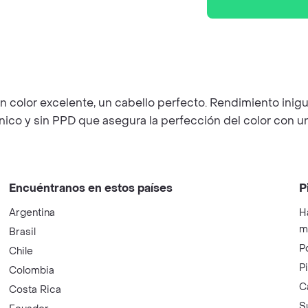
on color excelente, un cabello perfecto. Rendimiento inigu
ico y sin PPD que asegura la perfección del color con un
Encuéntranos en estos países
P
Argentina
H
m
Brasil
P
Chile
P
Colombia
C
Costa Rica
S