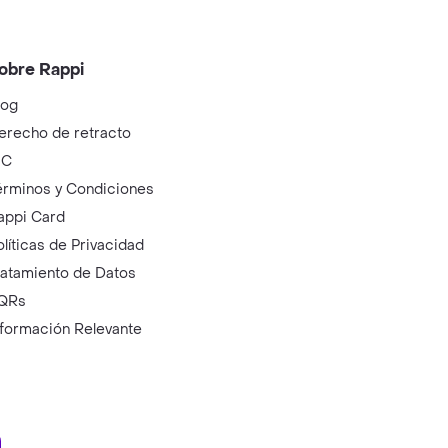
obre Rappi
log
erecho de retracto
IC
érminos y Condiciones
appi Card
olíticas de Privacidad
ratamiento de Datos
QRs
nformación Relevante
ry