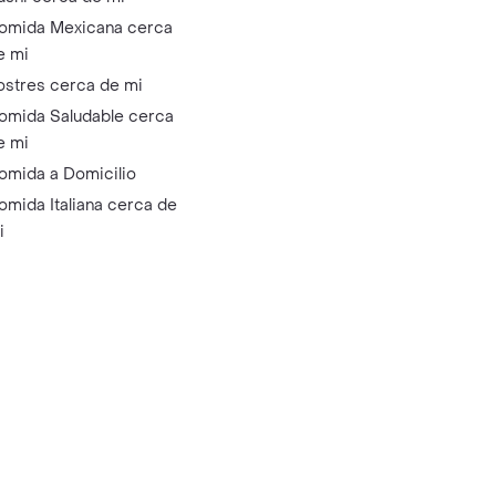
omida Mexicana cerca
e mi
ostres cerca de mi
omida Saludable cerca
e mi
omida a Domicilio
omida Italiana cerca de
i