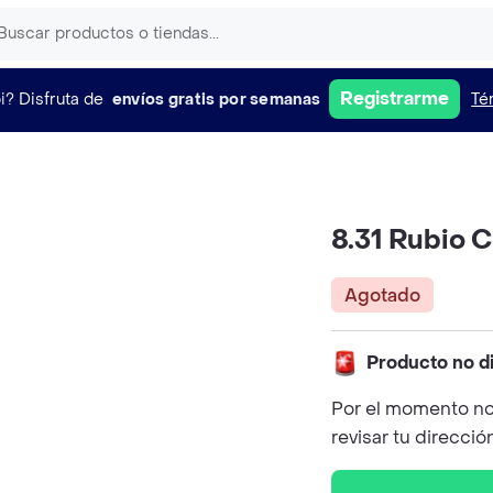
Registrarme
i?
Disfruta de
envíos gratis por semanas
Té
8.31 Rubio C
Agotado
Producto no d
Por el momento no
revisar tu direcció