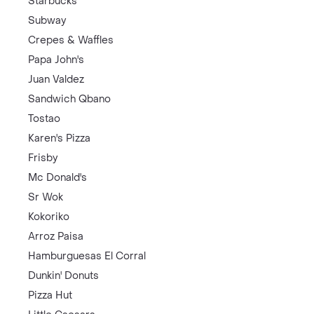
Starbucks
Subway
Crepes & Waffles
Papa John's
Juan Valdez
Sandwich Qbano
Tostao
Karen's Pizza
Frisby
Mc Donald's
Sr Wok
Kokoriko
Arroz Paisa
Hamburguesas El Corral
Dunkin' Donuts
Pizza Hut