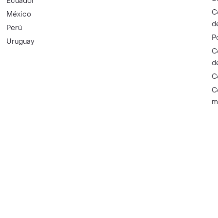
Ecuador
C
México
d
Perú
P
Uruguay
C
d
C
C
m