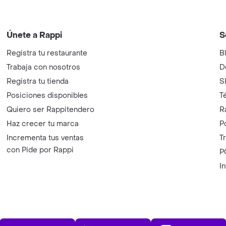
Únete a Rappi
S
Registra tu restaurante
B
Trabaja con nosotros
D
Registra tu tienda
S
Posiciones disponibles
T
Quiero ser Rappitendero
R
Haz crecer tu marca
P
Incrementa tus ventas
T
con Pide por Rappi
P
I
App Store
Play Store
AppGalle