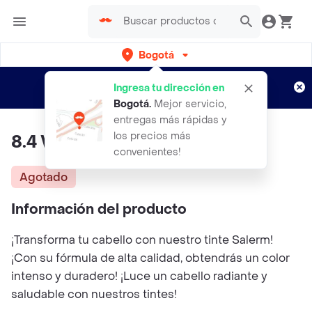
Bogotá
Regístrate
¿Nuevo en Rappi?
y disfruta de
Ingresa tu dirección en
envíos gratis por semanas
Aplican TyC
Bogotá
.
Mejor servicio,
entregas más rápidas y
los precios más
8.4 Vision - Salerm
convenientes!
Agotado
Información del producto
¡Transforma tu cabello con nuestro tinte Salerm!
¡Con su fórmula de alta calidad, obtendrás un color
intenso y duradero! ¡Luce un cabello radiante y
saludable con nuestros tintes!