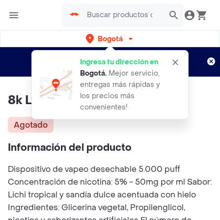
Bogotá
Regístrate
¿Nuevo en Rappi?
y disfruta de
Ingresa tu dirección en
envíos gratis por semanas
Aplican TyC
Bogotá
.
Mejor servicio,
entregas más rápidas y
los precios más
8k Lychee Melon Ice
convenientes!
Agotado
Información del producto
Dispositivo de vapeo desechable 5.000 puff
Concentración de nicotina: 5% - 50mg por ml Sabor:
Lichi tropical y sandía dulce acentuada con hielo
Ingredientes: Glicerina vegetal, Propilenglicol,