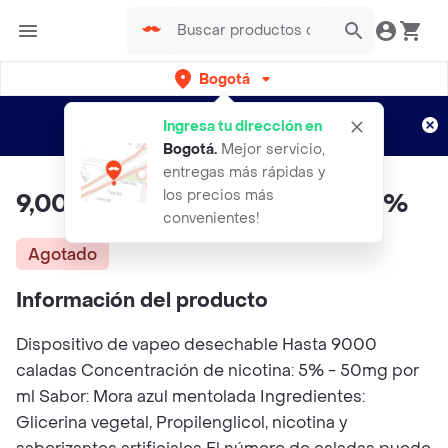
Bogotá
Regístrate
¿Nuevo en Rappi?
y disfruta de
Ingresa tu dirección en
envíos gratis por semanas
Aplican TyC
Bogotá
.
Mejor servicio,
entregas más rápidas y
los precios más
9,000 Puff Flawlss Fresa Kiwi 5%
convenientes!
Agotado
Información del producto
Dispositivo de vapeo desechable Hasta 9000
caladas Concentración de nicotina: 5% - 50mg por
ml Sabor: Mora azul mentolada Ingredientes:
Glicerina vegetal, Propilenglicol, nicotina y