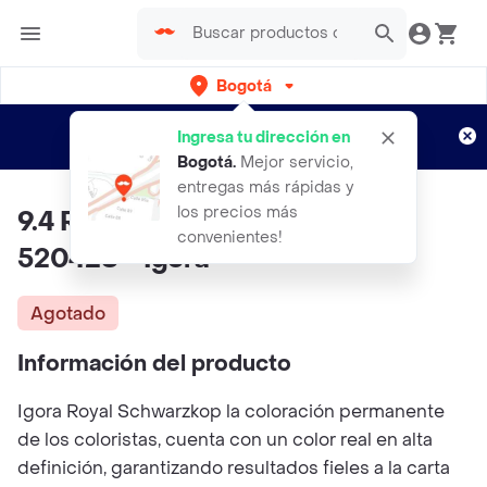
Bogotá
Regístrate
¿Nuevo en Rappi?
y disfruta de
Ingresa tu dirección en
envíos gratis por semanas
Aplican TyC
Bogotá
.
Mejor servicio,
entregas más rápidas y
los precios más
9.4 Rubio Muy Claro Beige -
convenientes!
520428 - Igora
Agotado
Información del producto
Igora Royal Schwarzkop la coloración permanente
de los coloristas, cuenta con un color real en alta
definición, garantizando resultados fieles a la carta