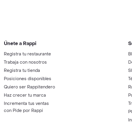
Únete a Rappi
S
Registra tu restaurante
B
Trabaja con nosotros
D
Registra tu tienda
S
Posiciones disponibles
T
Quiero ser Rappitendero
R
Haz crecer tu marca
P
Incrementa tus ventas
T
con Pide por Rappi
P
I