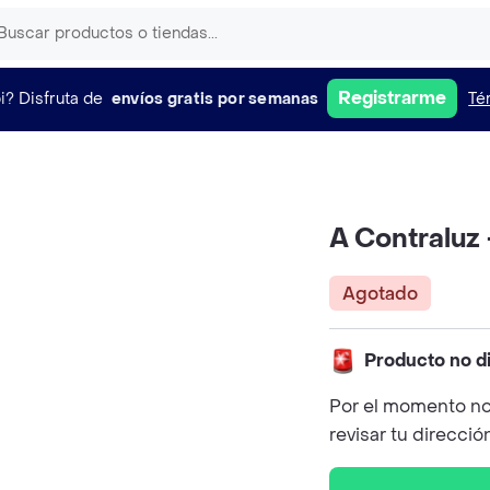
Registrarme
i?
Disfruta de
envíos gratis por semanas
Té
A Contraluz
Agotado
Producto no d
Por el momento no
revisar tu direcció