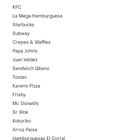
KFC
La Mega Hamburguesa
Starbucks
Subway
Crepes & Waffles
Papa John's
Juan Valdez
Sandwich Qbano
Tostao
Karen's Pizza
Frisby
Mc Donald's
Sr Wok
Kokoriko
Arroz Paisa
Hamburguesas El Corral