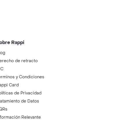
obre Rappi
log
erecho de retracto
IC
érminos y Condiciones
appi Card
olíticas de Privacidad
ratamiento de Datos
QRs
nformación Relevante