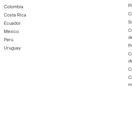
P
Colombia
C
Costa Rica
S
Ecuador
C
México
d
Perú
P
Uruguay
C
d
C
C
m