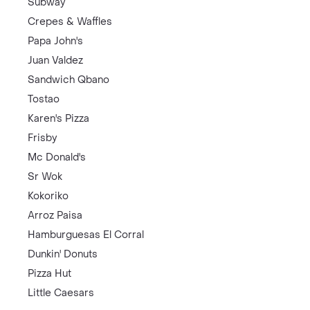
Subway
Crepes & Waffles
Papa John's
Juan Valdez
Sandwich Qbano
Tostao
Karen's Pizza
Frisby
Mc Donald's
Sr Wok
Kokoriko
Arroz Paisa
Hamburguesas El Corral
Dunkin' Donuts
Pizza Hut
Little Caesars