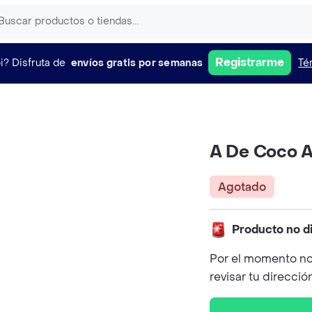
Registrarme
i?
Disfruta de
envíos gratis por semanas
Té
A De Coco 
Agotado
Producto no d
Por el momento no
revisar tu direcció