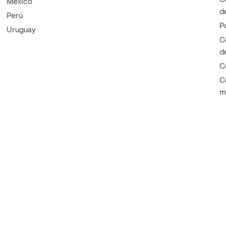
México
d
Perú
P
Uruguay
C
d
C
C
m