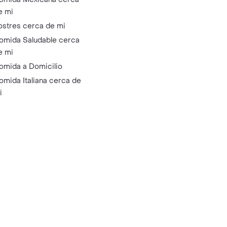
e mi
ostres cerca de mi
omida Saludable cerca
e mi
omida a Domicilio
omida Italiana cerca de
i