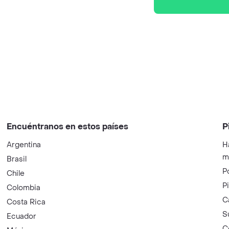
Encuéntranos en estos países
P
Argentina
H
m
Brasil
P
Chile
P
Colombia
C
Costa Rica
S
Ecuador
C