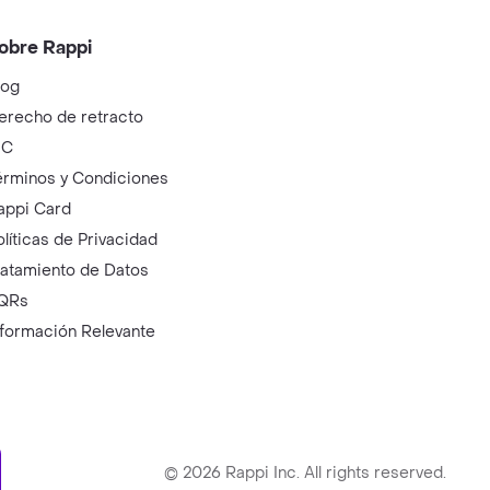
obre Rappi
log
erecho de retracto
IC
érminos y Condiciones
appi Card
olíticas de Privacidad
ratamiento de Datos
QRs
nformación Relevante
ry
©
2026
Rappi Inc. All rights reserved.