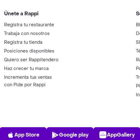
Únete a Rappi
S
Registra tu restaurante
B
Trabaja con nosotros
D
Registra tu tienda
S
Posiciones disponibles
T
Quiero ser Rappitendero
R
Haz crecer tu marca
P
Incrementa tus ventas
T
con Pide por Rappi
P
I
App Store
Play Store
AppGalle
App Store
Google play
AppGallery