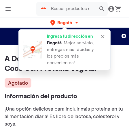
Bogotá
Regístrate
¿Nuevo en Rappi?
y disfruta de
Ingresa tu dirección en
envíos gratis por semanas
Aplican TyC
Bogotá
.
Mejor servicio,
entregas más rápidas y
los precios más
A De Coco Alimento Líquido de
convenientes!
Coco Con Proteína Vegetal
Agotado
Información del producto
¡Una opción deliciosa para incluir más proteína en tu
alimentación diaria! Es libre de lactosa, colesterol y
soya.