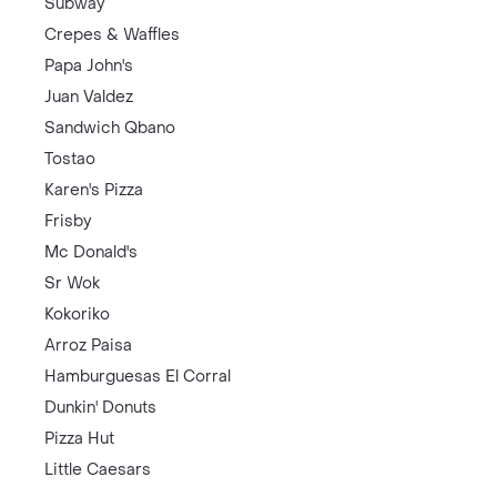
Subway
Crepes & Waffles
Papa John's
Juan Valdez
Sandwich Qbano
Tostao
Karen's Pizza
Frisby
Mc Donald's
Sr Wok
Kokoriko
Arroz Paisa
Hamburguesas El Corral
Dunkin' Donuts
Pizza Hut
Little Caesars