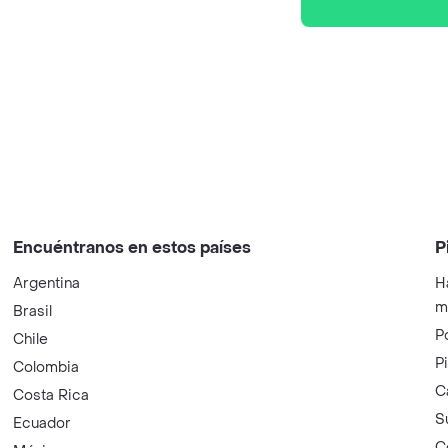
Encuéntranos en estos países
P
Argentina
H
m
Brasil
P
Chile
P
Colombia
C
Costa Rica
S
Ecuador
C