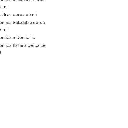
e mi
ostres cerca de mi
omida Saludable cerca
e mi
omida a Domicilio
omida Italiana cerca de
i