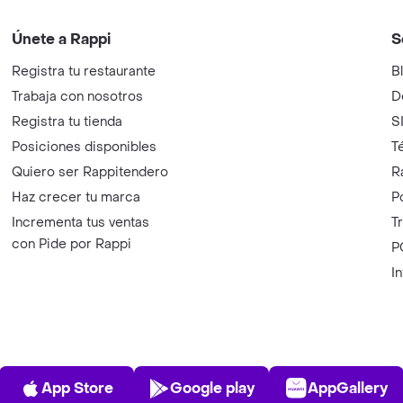
Únete a Rappi
S
Registra tu restaurante
B
Trabaja con nosotros
D
Registra tu tienda
S
Posiciones disponibles
T
Quiero ser Rappitendero
R
Haz crecer tu marca
P
Incrementa tus ventas
T
con Pide por Rappi
P
I
App Store
Play Store
AppGalle
App Store
Google play
AppGallery