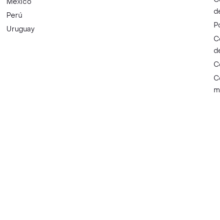
México
d
Perú
P
Uruguay
C
d
C
C
m