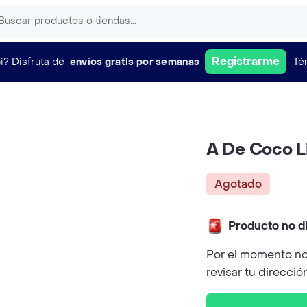
Registrarme
i?
Disfruta de
envíos gratis por semanas
Té
A De Coco L
Agotado
Producto no d
Por el momento no
revisar tu direcció