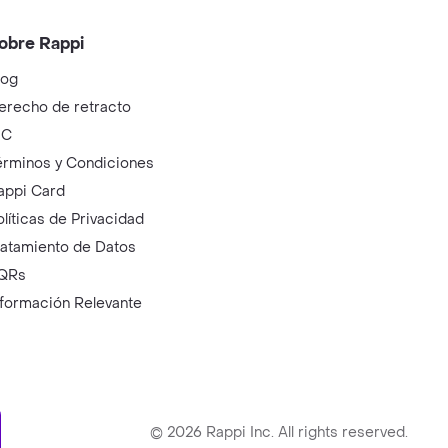
obre Rappi
log
erecho de retracto
IC
érminos y Condiciones
appi Card
olíticas de Privacidad
ratamiento de Datos
QRs
nformación Relevante
ry
©
2026
Rappi Inc. All rights reserved.