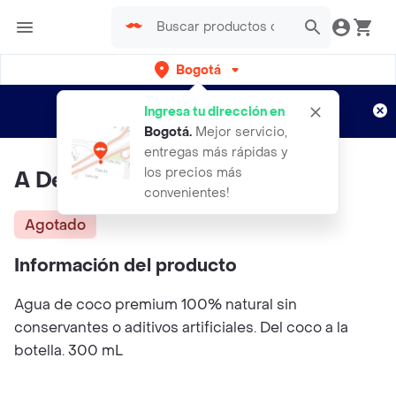
Bogotá
Regístrate
¿Nuevo en Rappi?
y disfruta de
Ingresa tu dirección en
envíos gratis por semanas
Aplican TyC
Bogotá
.
Mejor servicio,
entregas más rápidas y
los precios más
A De Coco Noba Agua
convenientes!
Agotado
Información del producto
Agua de coco premium 100% natural sin
conservantes o aditivos artificiales. Del coco a la
botella. 300 mL