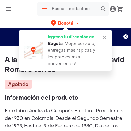
Bogotá
Regístrate
¿Nuevo en Rappi?
y disfruta de
Ingresa tu dirección en
envíos gratis por semanas
Aplican TyC
Bogotá
.
Mejor servicio,
entregas más rápidas y
los precios más
A la Lucha he Venido - Julián David
convenientes!
Romero Torres
Agotado
Información del producto
Este Libro Analiza la Campaña Electoral Presidencial
de 1930 en Colombia, Desde el Segundo Semestre
de 1929, Hasta el 9 de Febrero de 1930, Día de Las