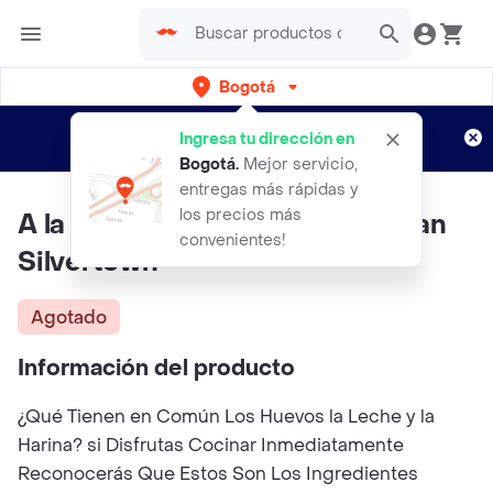
Bogotá
Regístrate
¿Nuevo en Rappi?
y disfruta de
Ingresa tu dirección en
envíos gratis por semanas
Aplican TyC
Bogotá
.
Mejor servicio,
entregas más rápidas y
los precios más
A la Mesa Con Darwin - Jonathan
convenientes!
Silvertown
Agotado
Información del producto
¿Qué Tienen en Común Los Huevos la Leche y la
Harina? si Disfrutas Cocinar Inmediatamente
Reconocerás Que Estos Son Los Ingredientes