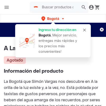
Bogotá
Regístrate
¿Nuevo en Rappi?
y disfruta de
Ingresa tu dirección en
envíos gratis por semanas
Aplican TyC
Bogotá
.
Mejor servicio,
entregas más rápidas y
los precios más
A La Orilla de la Luz
convenientes!
Agotado
Información del producto
La Bogotá que Simón Vargas nos descubre en A la
orilla de la luz existe y, a la vez, no. Está poblada por
taxistas de gustos perversos, por personajes que
beben del agua amarga de los recuerdos, por seres