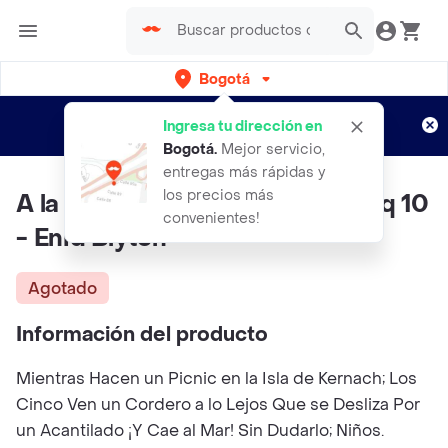
Bogotá
Regístrate
¿Nuevo en Rappi?
y disfruta de
Ingresa tu dirección en
envíos gratis por semanas
Aplican TyC
Bogotá
.
Mejor servicio,
entregas más rápidas y
los precios más
A la Rescousse le Club Des Cinq 10
convenientes!
- Enid Blyton
Agotado
Información del producto
Mientras Hacen un Picnic en la Isla de Kernach; Los
Cinco Ven un Cordero a lo Lejos Que se Desliza Por
un Acantilado ¡Y Cae al Mar! Sin Dudarlo; Niños.