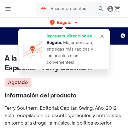
Bogotá
Regístrate
¿Nuevo en Rappi?
y disfruta de
Ingresa tu dirección en
envíos gratis por semanas
Aplican TyC
Bogotá
.
Mejor servicio,
entregas más rápidas y
los precios más
A la Rica Marihuana y Otras
convenientes!
Especias - Terry Southern
Agotado
Información del producto
Terry Southern. Editorial: Capitán Swing. Año: 2012.
Esta recopilación de escritos, artículos y entrevistas
en torno a la droga, la música, la política exterior