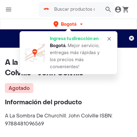
Bogotá
Regístrate
¿Nuevo en Rappi?
y disfruta de
Ingresa tu dirección en
envíos gratis por semanas
Aplican TyC
Bogotá
.
Mejor servicio,
entregas más rápidas y
los precios más
A la Sombra de Churchill. John
convenientes!
Colville - John Colville
Agotado
Información del producto
A La Sombra De Churchill. John Colville ISBN:
9788481096569