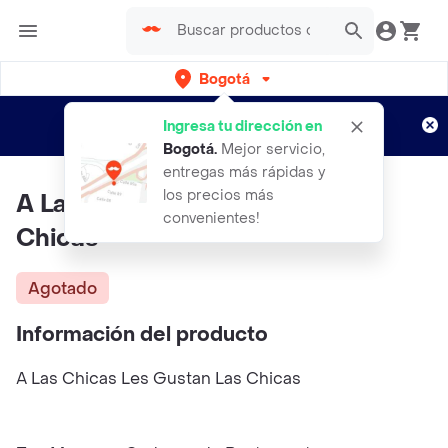
Bogotá
Regístrate
¿Nuevo en Rappi?
y disfruta de
Ingresa tu dirección en
envíos gratis por semanas
Aplican TyC
Bogotá
.
Mejor servicio,
entregas más rápidas y
los precios más
A Las Chicas Les Gustan Las
convenientes!
Chicas
Agotado
Información del producto
A Las Chicas Les Gustan Las Chicas