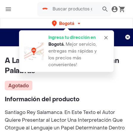
Bogotá
Regístrate
¿Nuevo en Rappi?
y disfruta de
Ingresa tu dirección en
envíos gratis por semanas
Aplican TyC
Bogotá
.
Mejor servicio,
entregas más rápidas y
los precios más
A Las Significaciones Les Brotan
convenientes!
Palabras
Agotado
Información del producto
Santiago Rey Salamanca. En Este Texto el Autor
Quiere Presentar al Lector Una Interpretación Que
Otorgue al Lenguaje un Papel Determinante Dentro