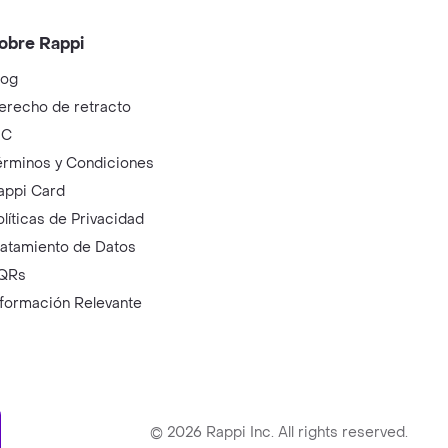
obre Rappi
log
erecho de retracto
IC
érminos y Condiciones
appi Card
olíticas de Privacidad
ratamiento de Datos
QRs
nformación Relevante
ry
©
2026
Rappi Inc. All rights reserved.