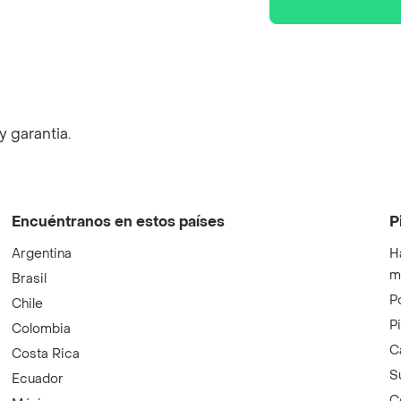
y garantia.
Encuéntranos en estos países
P
Argentina
H
m
Brasil
P
Chile
P
Colombia
C
Costa Rica
S
Ecuador
C