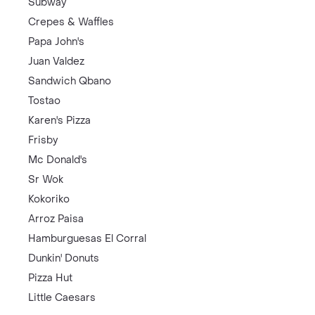
Subway
Crepes & Waffles
Papa John's
Juan Valdez
Sandwich Qbano
Tostao
Karen's Pizza
Frisby
Mc Donald's
Sr Wok
Kokoriko
Arroz Paisa
Hamburguesas El Corral
Dunkin' Donuts
Pizza Hut
Little Caesars