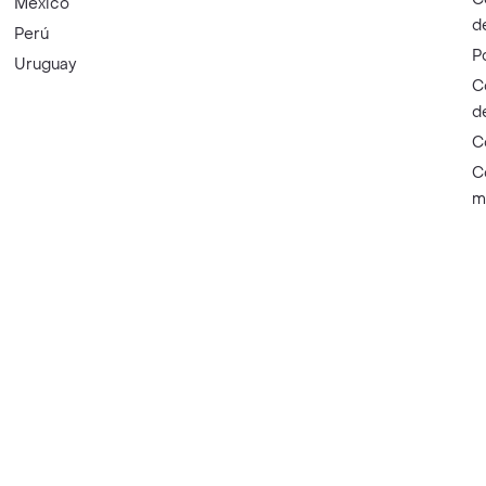
México
d
Perú
P
Uruguay
C
d
C
C
m