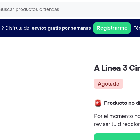
Registrarme
i?
Disfruta de
envíos gratis por semanas
Té
A Lìnea 3 Ci
Agotado
Producto no d
Por el momento no
revisar tu direcció