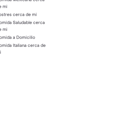
e mi
ostres cerca de mi
omida Saludable cerca
e mi
omida a Domicilio
omida Italiana cerca de
i