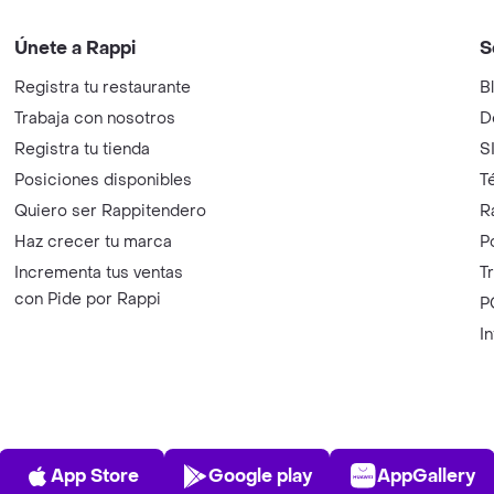
Únete a Rappi
S
Registra tu restaurante
B
Trabaja con nosotros
D
Registra tu tienda
S
Posiciones disponibles
T
Quiero ser Rappitendero
R
Haz crecer tu marca
P
Incrementa tus ventas
T
con Pide por Rappi
P
I
App Store
Play Store
AppGalle
App Store
Google play
AppGallery