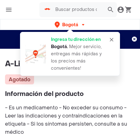
Bogotá
Regístrate
¿Nuevo en Rappi?
y disfruta de
Ingresa tu dirección en
envíos gratis por semanas
Aplican TyC
Bogotá
.
Mejor servicio,
entregas más rápidas y
los precios más
A-Lipor (600 mg)
convenientes!
Agotado
Información del producto
- Es un medicamento - No exceder su consumo -
Leer las indicaciones y contraindicaciones en la
etiqueta - Si los síntomas persisten, consulte a su
médico