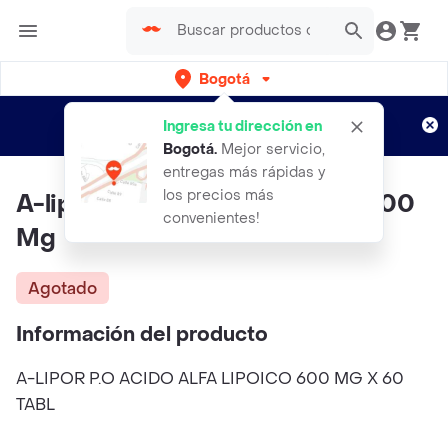
Bogotá
Regístrate
¿Nuevo en Rappi?
y disfruta de
Ingresa tu dirección en
envíos gratis por semanas
Aplican TyC
Bogotá
.
Mejor servicio,
entregas más rápidas y
los precios más
A-lipor P.o Acido Alfa Lipoico 600
convenientes!
Mg
Agotado
Información del producto
A-LIPOR P.O ACIDO ALFA LIPOICO 600 MG X 60
TABL