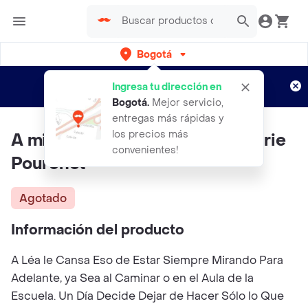
Bogotá
Regístrate
¿Nuevo en Rappi?
y disfruta de
Ingresa tu dirección en
envíos gratis por semanas
Aplican TyC
Bogotá
.
Mejor servicio,
entregas más rápidas y
los precios más
A mi Lado - Anne Mulpas Marjorie
convenientes!
Pourchet
Agotado
Información del producto
A Léa le Cansa Eso de Estar Siempre Mirando Para
Adelante, ya Sea al Caminar o en el Aula de la
Escuela. Un Día Decide Dejar de Hacer Sólo lo Que