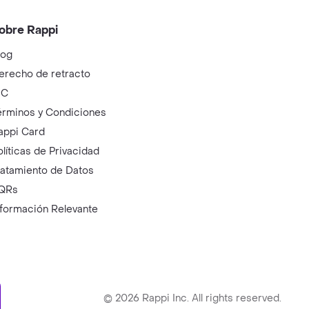
obre Rappi
log
erecho de retracto
IC
érminos y Condiciones
appi Card
olíticas de Privacidad
ratamiento de Datos
QRs
nformación Relevante
ry
©
2026
Rappi Inc. All rights reserved.