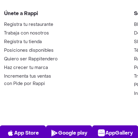
Únete a Rappi
S
Registra tu restaurante
B
Trabaja con nosotros
D
Registra tu tienda
S
Posiciones disponibles
T
Quiero ser Rappitendero
R
Haz crecer tu marca
P
Incrementa tus ventas
T
con Pide por Rappi
P
I
App Store
Play Store
AppGalle
App Store
Google play
AppGallery