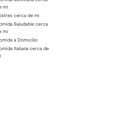
e mi
ostres cerca de mi
omida Saludable cerca
e mi
omida a Domicilio
omida Italiana cerca de
i