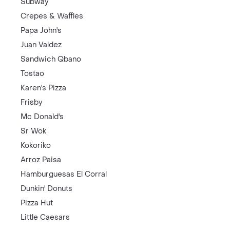
Subway
Crepes & Waffles
Papa John's
Juan Valdez
Sandwich Qbano
Tostao
Karen's Pizza
Frisby
Mc Donald's
Sr Wok
Kokoriko
Arroz Paisa
Hamburguesas El Corral
Dunkin' Donuts
Pizza Hut
Little Caesars