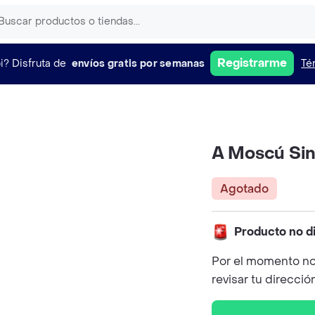
Registrarme
i?
Disfruta de
envíos gratis por semanas
Té
A Moscú Sin 
Agotado
Producto no d
Por el momento no
revisar tu direcció