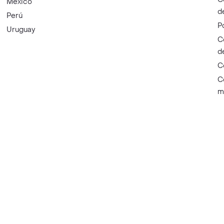
México
d
Perú
P
Uruguay
C
d
C
C
m