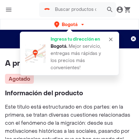
Bogotá
Regístrate
¿Nuevo en Rappi?
y disfruta de
Ingresa tu dirección en
envíos gratis por semanas
Aplican TyC
Bogotá
.
Mejor servicio,
entregas más rápidas y
los precios más
A propósito de inmigración
convenientes!
Agotado
Información del producto
Este título está estructurado en dos partes: en la
primera, se tratan diversas cuestiones relacionadas
con el fenómeno de la migración: desde sus
motivaciones históricas a las sociales, pasando por