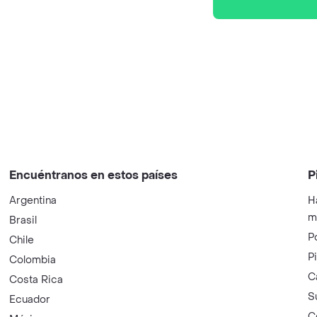
Encuéntranos en estos países
P
Argentina
H
m
Brasil
P
Chile
P
Colombia
C
Costa Rica
S
Ecuador
C