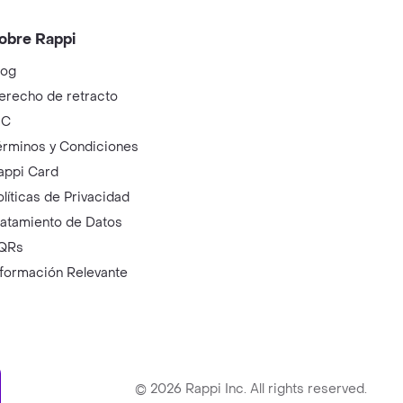
obre Rappi
log
erecho de retracto
IC
érminos y Condiciones
appi Card
olíticas de Privacidad
ratamiento de Datos
QRs
nformación Relevante
ry
©
2026
Rappi Inc. All rights reserved.