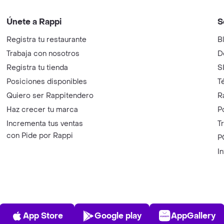
Únete a Rappi
S
Registra tu restaurante
B
Trabaja con nosotros
D
Registra tu tienda
S
Posiciones disponibles
T
Quiero ser Rappitendero
R
Haz crecer tu marca
P
Incrementa tus ventas
T
con Pide por Rappi
P
I
App Store
Play Store
AppGalle
App Store
Google play
AppGallery