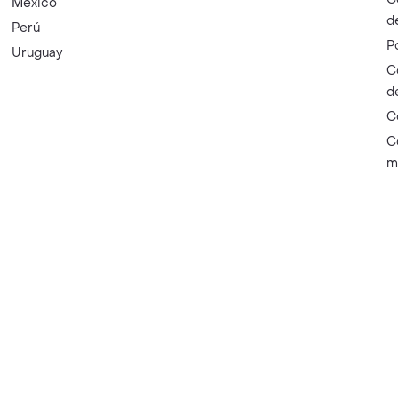
México
d
Perú
P
Uruguay
C
d
C
C
m