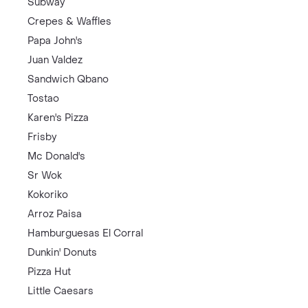
Subway
Crepes & Waffles
Papa John's
Juan Valdez
Sandwich Qbano
Tostao
Karen's Pizza
Frisby
Mc Donald's
Sr Wok
Kokoriko
Arroz Paisa
Hamburguesas El Corral
Dunkin' Donuts
Pizza Hut
Little Caesars