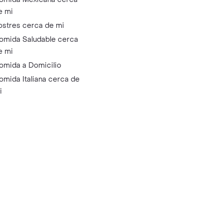
e mi
ostres cerca de mi
omida Saludable cerca
e mi
omida a Domicilio
omida Italiana cerca de
i