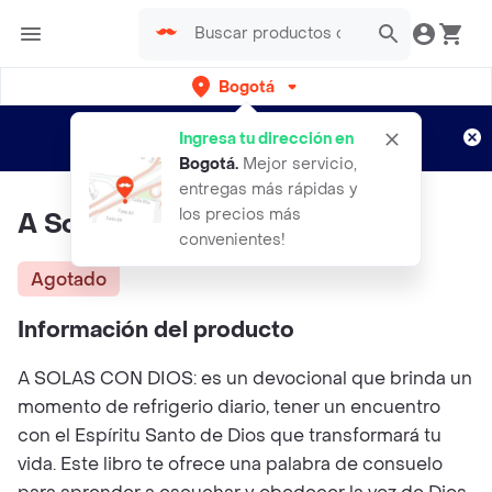
Bogotá
Regístrate
¿Nuevo en Rappi?
y disfruta de
Ingresa tu dirección en
envíos gratis por semanas
Aplican TyC
Bogotá
.
Mejor servicio,
entregas más rápidas y
los precios más
A Solas Con Dios - Enero
convenientes!
Agotado
Información del producto
A SOLAS CON DIOS: es un devocional que brinda un
momento de refrigerio diario, tener un encuentro
con el Espíritu Santo de Dios que transformará tu
vida. Este libro te ofrece una palabra de consuelo