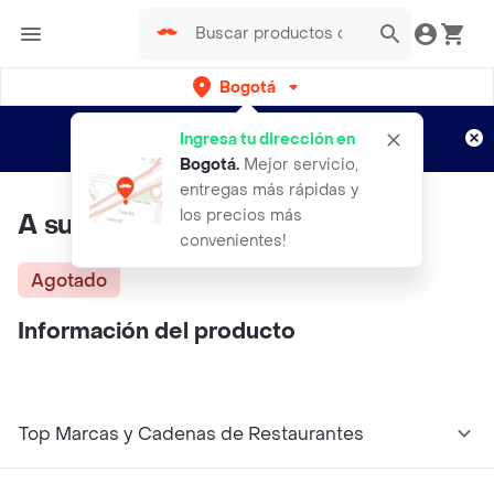
Bogotá
Regístrate
¿Nuevo en Rappi?
y disfruta de
Ingresa tu dirección en
envíos gratis por semanas
Aplican TyC
Bogotá
.
Mejor servicio,
entregas más rápidas y
los precios más
A sus pies
convenientes!
Agotado
Información del producto
Top Marcas y Cadenas de Restaurantes