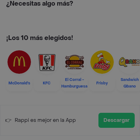
¿Necesitas algo más?
¡Los 10 más elegidos!
El Corral -
Sandwich
McDonald's
KFC
Frisby
Hamburguesa
Qbano
👉
Rappi es mejor en la App
Descargar