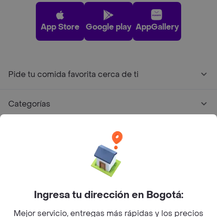
App Store
Google play
AppGallery
Pide tu comida favorita cerca de ti
Categorías
Únete a Rappi
Sobre Rappi
Facebook
Twitter
Instagram
Ingresa tu dirección en Bogotá:
Mejor servicio, entregas más rápidas y los precios
©
2026
Rappi Inc. All rights reserved.