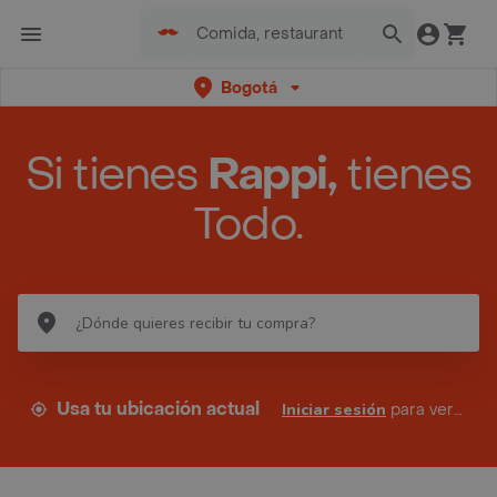
Bogotá
Si tienes
Rappi,
tienes
Todo.
Usa tu ubicación actual
Iniciar sesión
para ver tus direcciones