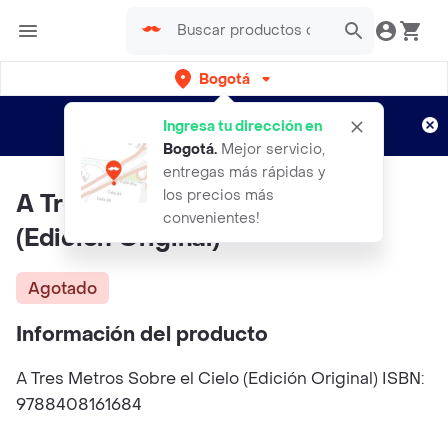
Bogotá
Regístrate
¿Nuevo en Rappi?
y disfruta de
Ingresa tu dirección en
envíos gratis por semanas
Aplican TyC
Bogotá
.
Mejor servicio,
entregas más rápidas y
los precios más
A Tres Metros Sobre el Cielo
convenientes!
(Edición Original)
Agotado
Información del producto
A Tres Metros Sobre el Cielo (Edición Original) ISBN:
9788408161684