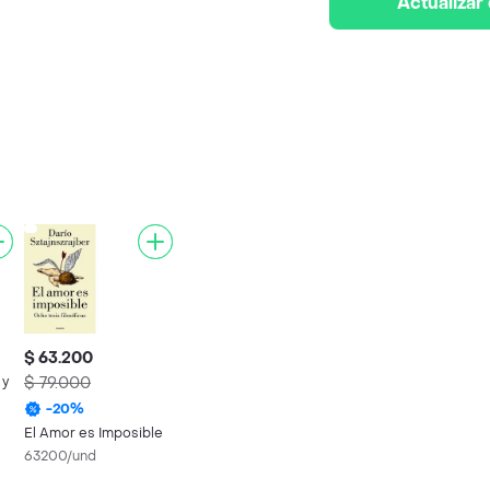
Actualizar
$ 63.200
 y
$ 79.000
-
20
%
El Amor es Imposible
63200/und