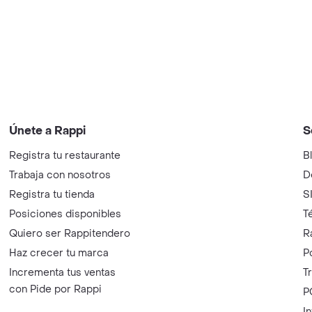
Únete a Rappi
S
Registra tu restaurante
B
Trabaja con nosotros
D
Registra tu tienda
S
Posiciones disponibles
T
Quiero ser Rappitendero
R
Haz crecer tu marca
P
Incrementa tus ventas
T
con Pide por Rappi
P
I