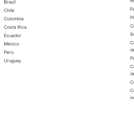
m
Brasil
P
Chile
P
Colombia
C
Costa Rica
S
Ecuador
C
México
d
Perú
P
Uruguay
C
d
C
C
m