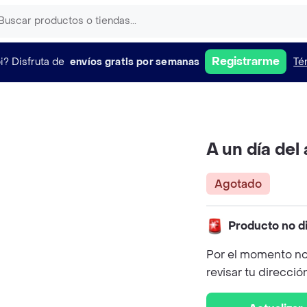
Registrarme
i?
Disfruta de
envíos gratis por semanas
Té
A un día del
Agotado
Producto no d
Por el momento no
revisar tu direcció