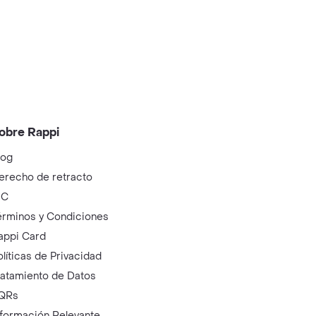
obre Rappi
log
erecho de retracto
IC
érminos y Condiciones
appi Card
olíticas de Privacidad
ratamiento de Datos
QRs
nformación Relevante