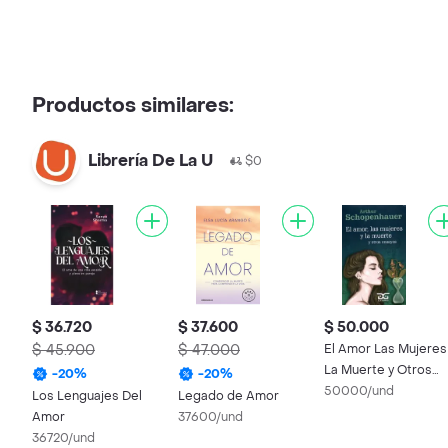
Productos similares:
Librería De La U
$0
$ 36.720
$ 37.600
$ 50.000
$ 45.900
$ 47.000
El Amor Las Mujeres
La Muerte y Otros
-
20
%
-
20
%
Ensayos
50000/und
Los Lenguajes Del
Legado de Amor
Amor
37600/und
36720/und