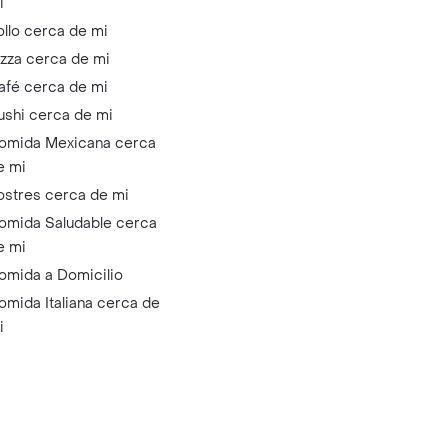
i
ollo cerca de mi
izza cerca de mi
afé cerca de mi
ushi cerca de mi
omida Mexicana cerca
e mi
ostres cerca de mi
omida Saludable cerca
e mi
omida a Domicilio
omida Italiana cerca de
i