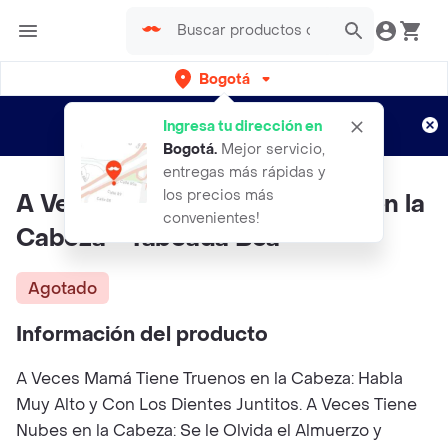
Bogotá
Regístrate
¿Nuevo en Rappi?
y disfruta de
Ingresa tu dirección en
envíos gratis por semanas
Aplican TyC
Bogotá
.
Mejor servicio,
entregas más rápidas y
los precios más
A Veces Mamá Tiene Truenos en la
convenientes!
Cabeza - Taboada Bea
Agotado
Información del producto
A Veces Mamá Tiene Truenos en la Cabeza: Habla
Muy Alto y Con Los Dientes Juntitos. A Veces Tiene
Nubes en la Cabeza: Se le Olvida el Almuerzo y