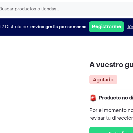
Registrarme
i?
Disfruta de
envíos gratis por semanas
Té
A vuestro g
Agotado
Producto no d
Por el momento no
revisar tu direcció