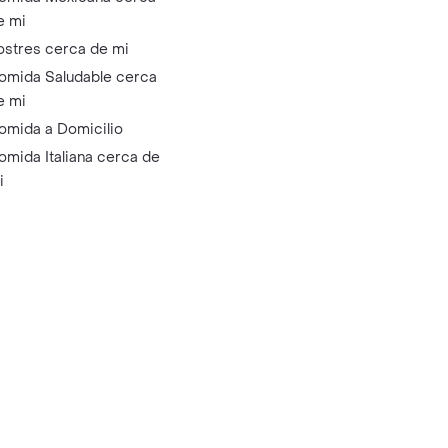
e mi
ostres cerca de mi
omida Saludable cerca
e mi
omida a Domicilio
omida Italiana cerca de
i