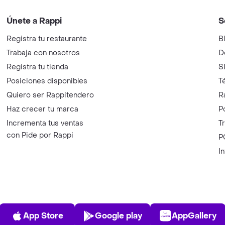
Únete a Rappi
S
Registra tu restaurante
B
Trabaja con nosotros
D
Registra tu tienda
S
Posiciones disponibles
T
Quiero ser Rappitendero
R
Haz crecer tu marca
P
Incrementa tus ventas
T
con Pide por Rappi
P
I
App Store
Play Store
AppGalle
App Store
Google play
AppGallery