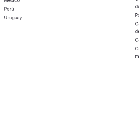
México
d
Perú
P
Uruguay
C
d
C
C
m