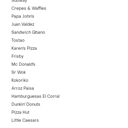
Subway
Crepes & Waffles
Papa John's
Juan Valdez
Sandwich Qbano
Tostao
Karen's Pizza
Frisby
Mc Donald's
Sr Wok
Kokoriko
Arroz Paisa
Hamburguesas El Corral
Dunkin' Donuts
Pizza Hut
Little Caesars