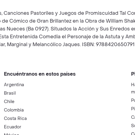
, Canciones Pastoriles y Juegos de Promiscuidad Tal Com
 de Cómico de Gran Brillantez en la Obra de William Sha
 Nueces (Ba 0927). Situados la Acción y Sus Enredos en
Esta Entretenida Comedia el Personaje de la Astuta y Am
lar, Marginal y Melancólico Jaques. ISBN: 9788420650791
Encuéntranos en estos países
P
Argentina
H
m
Brasil
P
Chile
P
Colombia
C
Costa Rica
S
Ecuador
C