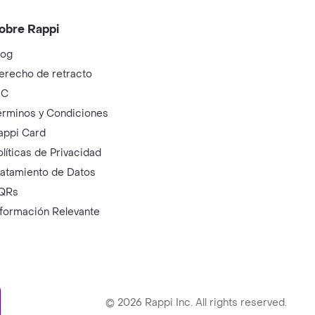
obre Rappi
log
erecho de retracto
IC
érminos y Condiciones
appi Card
olíticas de Privacidad
ratamiento de Datos
QRs
nformación Relevante
ry
©
2026
Rappi Inc. All rights reserved.