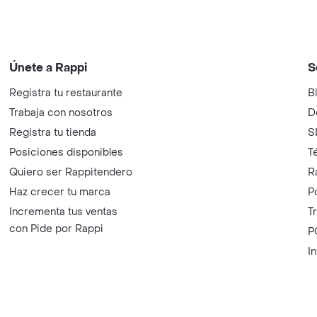
Únete a Rappi
S
Registra tu restaurante
B
Trabaja con nosotros
D
Registra tu tienda
S
Posiciones disponibles
T
Quiero ser Rappitendero
R
Haz crecer tu marca
P
Incrementa tus ventas
T
con Pide por Rappi
P
I