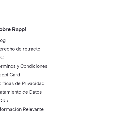
obre Rappi
log
erecho de retracto
IC
érminos y Condiciones
appi Card
olíticas de Privacidad
ratamiento de Datos
QRs
nformación Relevante