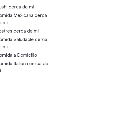
ushi cerca de mi
omida Mexicana cerca
e mi
ostres cerca de mi
omida Saludable cerca
e mi
omida a Domicilio
omida Italiana cerca de
i