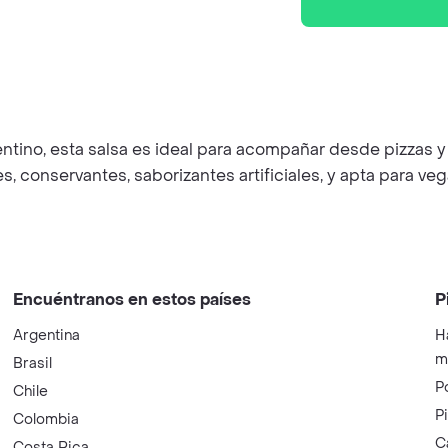
gentino, esta salsa es ideal para acompañar desde pizzas 
, conservantes, saborizantes artificiales, y apta para vega
Encuéntranos en estos países
P
Argentina
H
m
Brasil
P
Chile
P
Colombia
C
Costa Rica