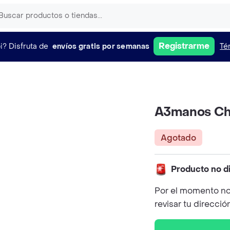
Registrarme
i?
Disfruta de
envíos gratis por semanas
Té
A3manos Chi
Agotado
Producto no d
Por el momento no
revisar tu direcció