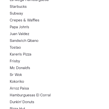
Starbucks
Subway
Crepes & Waffles
Papa John's
Juan Valdez
Sandwich Qbano
Tostao
Karen's Pizza
Frisby
Mc Donald's
Sr Wok
Kokoriko
Arroz Paisa
Hamburguesas El Corral
Dunkin' Donuts
Pizza Hut