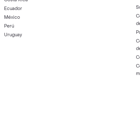
S
Ecuador
C
México
d
Perú
P
Uruguay
C
d
C
C
m