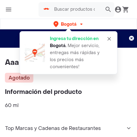
Bogotá
Regístrate
¿Nuevo en Rappi?
y disfruta de
Ingresa tu dirección en
envíos gratis por semanas
Aplican TyC
Bogotá
.
Mejor servicio,
entregas más rápidas y
los precios más
Aaa Jean Paul Gaultier
convenientes!
Agotado
Información del producto
60 ml
Top Marcas y Cadenas de Restaurantes